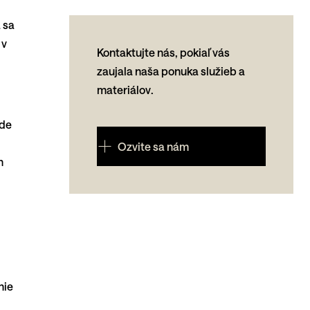
 sa
 v
Kontaktujte nás, pokiaľ vás
zaujala naša ponuka služieb a
materiálov.
kde
Ozvite sa nám
h
nie