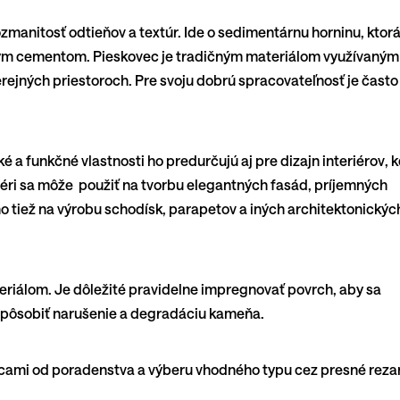
ozmanitosť odtieňov a textúr. Ide o sedimentárnu horninu, ktorá
ným cementom. Pieskovec je tradičným materiálom využívaným
erejných priestoroch. Pre svoju dobrú spracovateľnosť je často
 a funkčné vlastnosti ho predurčujú aj pre dizajn interiérov, 
éri sa môže použiť na tvorbu elegantných fasád, príjemných
 no tiež na výrobu schodísk, parapetov a iných architektonickýc
eriálom. Je dôležité pravidelne impregnovať povrch, aby sa
 spôsobiť narušenie a degradáciu kameňa.
ami od poradenstva a výberu vhodného typu cez presné reza