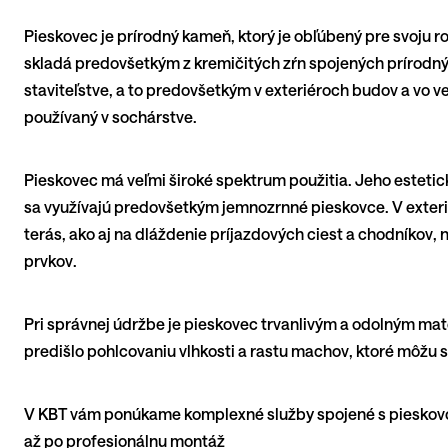
Pieskovec je prírodný kameň, ktorý je obľúbený pre svoju r
skladá predovšetkým z kremičitých zŕn spojených prírod
staviteľstve, a to predovšetkým v exteriéroch budov a vo v
používaný v sochárstve.
Pieskovec má veľmi široké spektrum použitia. Jeho estetické
sa využívajú predovšetkým jemnozrnné pieskovce. V exteri
terás, ako aj na dláždenie príjazdových ciest a chodníkov,
prvkov.
Pri správnej údržbe je pieskovec trvanlivým a odolným mat
predišlo pohlcovaniu vlhkosti a rastu machov, ktoré môžu
V KBT vám ponúkame komplexné služby spojené s pieskovc
až po profesionálnu montáž