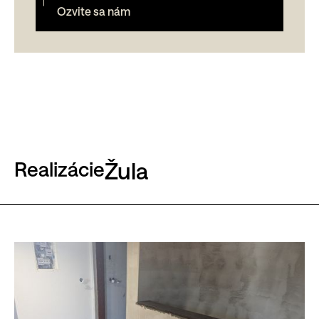
Ozvite sa nám
Realizácie
Žula