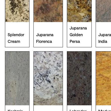
Juparana
Splendor
Juparana
Golden
Jupar
Cream
Florenca
Persa
India