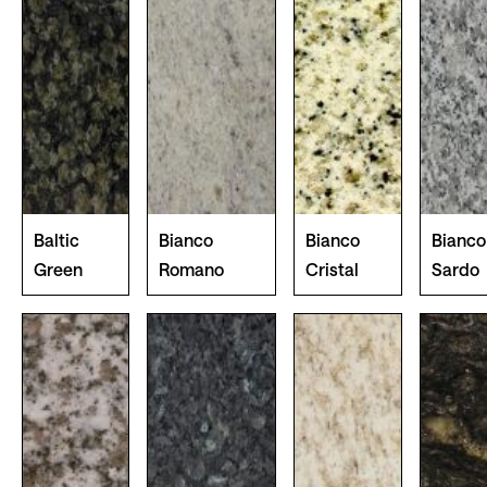
Baltic
Bianco
Bianco
Bianco
Green
Romano
Cristal
Sardo