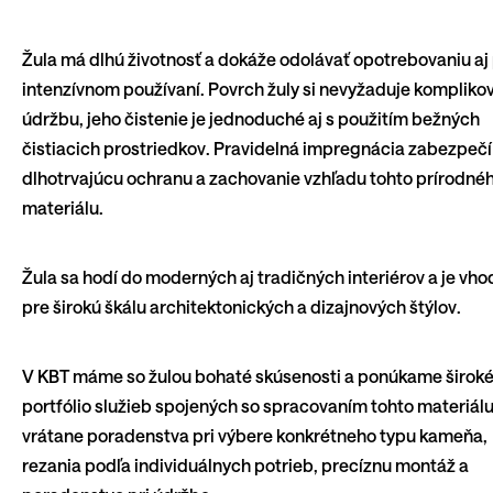
Žula má dlhú životnosť a dokáže odolávať opotrebovaniu aj 
intenzívnom používaní. Povrch žuly si nevyžaduje kompliko
údržbu, jeho čistenie je jednoduché aj s použitím bežných
čistiacich prostriedkov. Pravidelná impregnácia zabezpečí
dlhotrvajúcu ochranu a zachovanie vzhľadu tohto prírodné
materiálu.
Žula sa hodí do moderných aj tradičných interiérov a je vh
pre širokú škálu architektonických a dizajnových štýlov.
V KBT máme so žulou bohaté skúsenosti a ponúkame širok
portfólio služieb spojených so spracovaním tohto materiál
vrátane poradenstva pri výbere konkrétneho typu kameňa,
rezania podľa individuálnych potrieb, precíznu montáž a