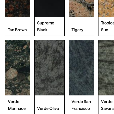
Supreme
Tropica
Tan Brown
Black
Tigery
Sun
Verde
Verde San
Verde
Marinace
Verde Oliva
Francisco
Savan