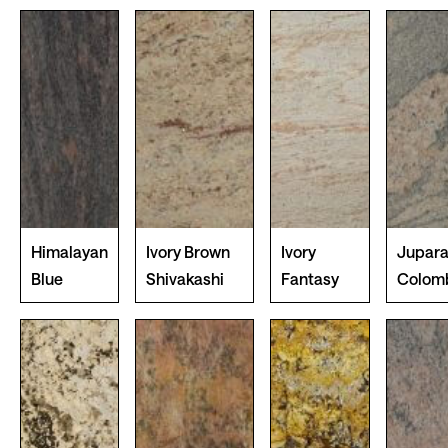
Himalayan
Ivory Brown
Ivory
Jupar
Blue
Shivakashi
Fantasy
Colom