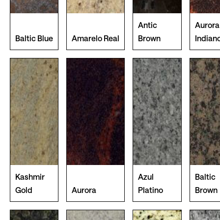
Antic
Aurora
Baltic Blue
Amarelo Real
Brown
Indian
Kashmir
Azul
Baltic
Gold
Aurora
Platino
Brown