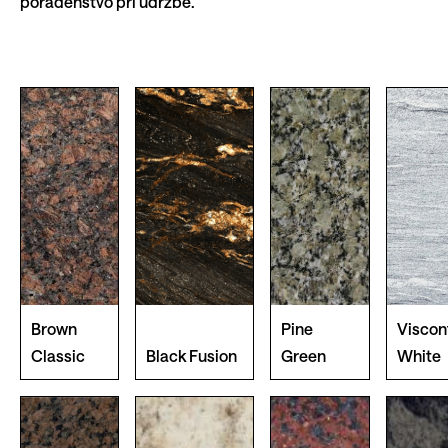
poradenstvo pri údržbe.
Brown
Pine
Viscon
Classic
Black Fusion
Green
White