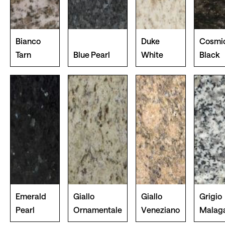
Bianco
Duke
Cosmi
Tarn
Blue Pearl
White
Black
Emerald
Giallo
Giallo
Grigio
Pearl
Ornamentale
Veneziano
Malag