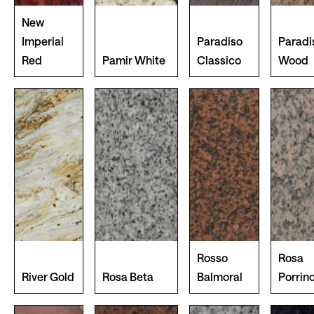
New
Imperial
Paradiso
Paradi
Red
Pamir White
Classico
Wood
Rosso
Rosa
River Gold
Rosa Beta
Balmoral
Porrin