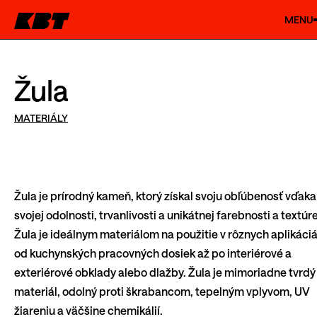
MENU
Žula
MATERIÁLY
Žula je prírodný kameň, ktorý získal svoju obľúbenosť vďaka
svojej odolnosti, trvanlivosti a unikátnej farebnosti a textúre
Žula je ideálnym materiálom na použitie v rôznych aplikáci
od kuchynských pracovných dosiek až po interiérové a
exteriérové obklady alebo dlažby. Žula je mimoriadne tvrdý
materiál, odolný proti škrabancom, tepelným vplyvom, UV
žiareniu a väčšine chemikálií.