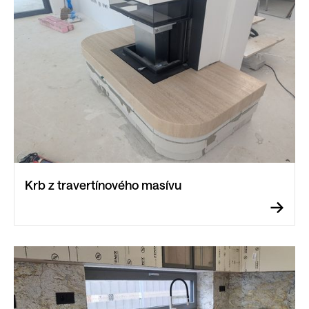
Krb z travertínového masívu