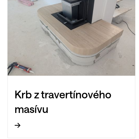
Krb z travertínového
masívu