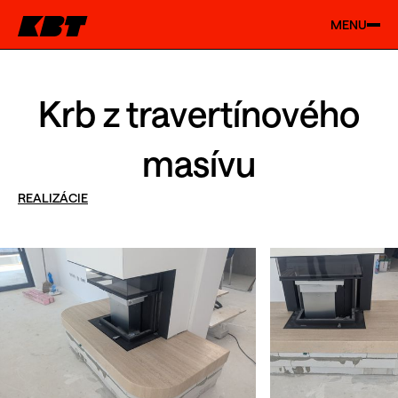
MENU
Krb z travertínového
masívu
REALIZÁCIE