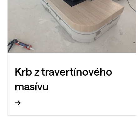
Krb z travertínového
masívu