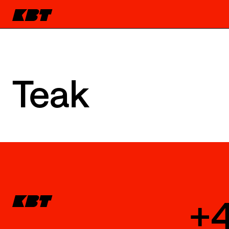
Teak
+4