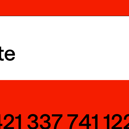
te
21 337 741 12